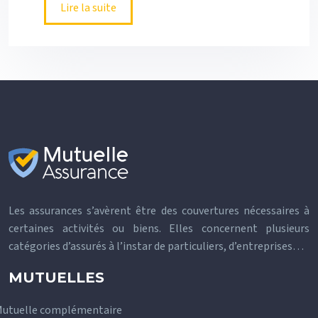
Lire la suite
Les assurances s’avèrent être des couvertures nécessaires à
certaines activités ou biens. Elles concernent plusieurs
catégories d’assurés à l’instar de particuliers, d’entreprises…
MUTUELLES
utuelle complémentaire